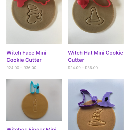
Witch Face Mini
Witch Hat Mini Cookie
Cookie Cutter
Cutter
R
24.00
–
R
36.00
R
24.00
–
R
36.00
Witches Finger Mini