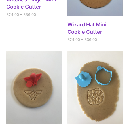
Cookie Cutter
R
24.00
–
R
36.00
Wizard Hat Mini
Cookie Cutter
R
24.00
–
R
36.00