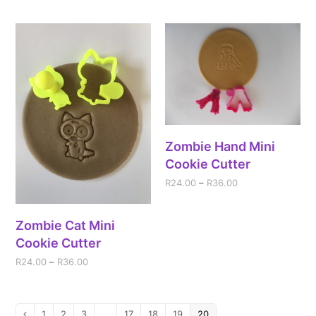
Zombie Hand Mini
Cookie Cutter
R
24.00
–
R
36.00
Zombie Cat Mini
Cookie Cutter
R
24.00
–
R
36.00
1
2
3
…
17
18
19
20