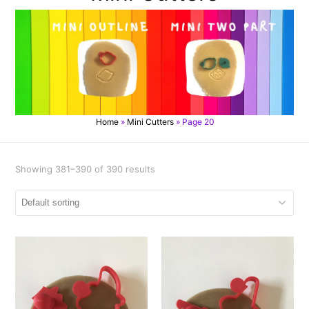
Home
»
Mini Cutters
»
Page 20
Showing 381–390 of 390 results