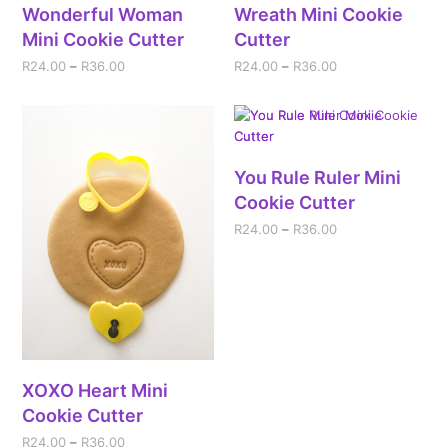
Wonderful Woman
Wreath Mini Cookie
Mini Cookie Cutter
Cutter
R
24.00
–
R
36.00
R
24.00
–
R
36.00
You Rule Ruler Mini
Cookie Cutter
R
24.00
–
R
36.00
XOXO Heart Mini
Cookie Cutter
R
24.00
–
R
36.00